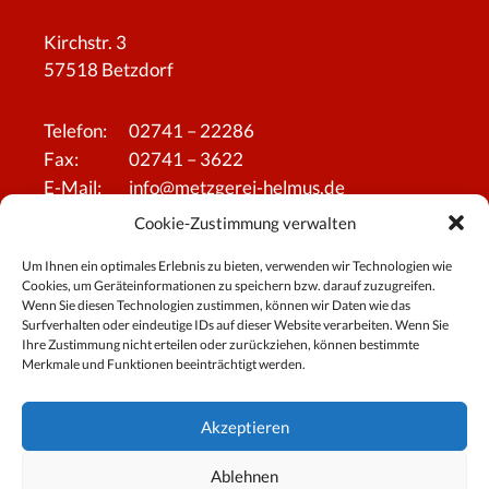
Kirchstr. 3
57518 Betzdorf
Telefon:
02741 – 22286
Fax:
02741 – 3622
E-Mail:
info@metzgerei-helmus.de
Cookie-Zustimmung verwalten
Um Ihnen ein optimales Erlebnis zu bieten, verwenden wir Technologien wie
Startseite
Cookies, um Geräteinformationen zu speichern bzw. darauf zuzugreifen.
Wenn Sie diesen Technologien zustimmen, können wir Daten wie das
Anfahrt
Surfverhalten oder eindeutige IDs auf dieser Website verarbeiten. Wenn Sie
Kontakt
Ihre Zustimmung nicht erteilen oder zurückziehen, können bestimmte
Merkmale und Funktionen beeinträchtigt werden.
Impressum
Datenschutzerklärung
Akzeptieren
Cookie-Richtlinie (EU)
Ablehnen